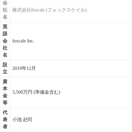
会
社
株式会社foxcale (フォックスケイル)
名
英
語
会
foxcale Inc.
社
名
設
2019年12月
立
資
本
3,500万円 (準備金含む)
金
等
代
表
小池 赳司
者