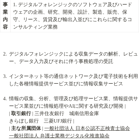
事
1. デジタルフォレンジックのソフトウェア及びハード
業
ウェアの企画、研究、開発、設計、製造、販売、保
内
守、リース、賃貸及び輸出入並びにこれらに関するコ
容
ンサルティング業務
デジタルフォレンジックによる収集データの解析、レビュ
ー、データ入力及びそれに伴う事務処理の受託
インターネット等の通信ネットワーク及び電子技術を利用
した各種情報提供サービス並びに情報収集サービス
情報の収集、分析、管理及び処理サービス業、情報提供サ
ービス業並びに情報処理やAIに関する研究及び開発 |

| 
取引銀行
 | 三井住友銀行　城南信用金庫

きらぼし銀行　三菱UFJ銀行 |

| 
主な所属団体
 | 
一般社団法人 日本公認不正検査士協会
一般社団法人 弁護士業務デジタル化推進協会