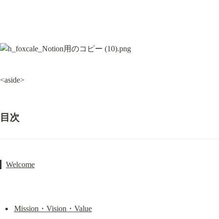
<aside>
目次
▎
Welcome
Mission・Vision・Value