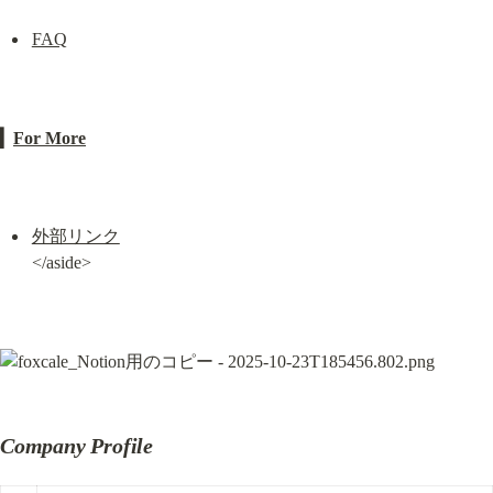
FAQ
▎
For More
外部リンク
</aside>
Company Profile