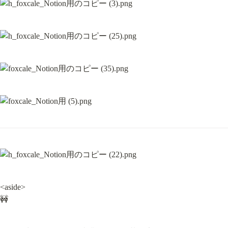
<aside>

🚧